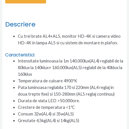
Descriere
Cu trei brate AL4+AL5, monitor HD-4K si camera video
HD-4K in lampa AL5 si cu sistem de montare in plafon.
Caracteristici:
Intensitate luminoasa la 1m 140.000lux(AL4) reglabil de la
80klux la 140klux+ 160.000lux(AL5) reglabil de la 40klux la
160klux
Temperatura de culoare 4900ºK
Pata luminoasa reglabila 170 si 220mm (AL4 reglaj in
doua trepte fixe) si 150-280mm (AL5 reglaj continuu)
Durata de viata LED >50.000ore.
Crestere de temperatura <1ºC
Consum 32w(AL4) si 35w(AL5)
Greutate 4,5kg(AL4) si 14kg(AL5)