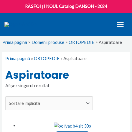
RĂSFOIȚI NOUL Catalog DANSON - 2024
Menu
Menu
MAI
MEN
Prima pagină
>
Domenii produse
>
ORTOPEDIE
> Aspiratoare
Prima pagină
»
ORTOPEDIE
»
Aspiratoare
Aspiratoare
Afișez singurul rezultat