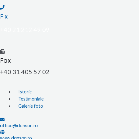
Fix
+40 21 212 49 09
Fax
+40 31 405 57 02
Istoric
Testimoniale
Galerie foto
office@danson.ro
www.danson.ro