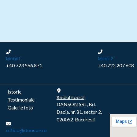
Mobil 1
Mobil 2
+40 723 566 871
+40 722 207 608
Istoric
Sediul social
Testimoniale
DANSON SRL, Bd.
Galerie foto
Dacia, nr. 81, sector 2,
020052, București
office@danson.ro