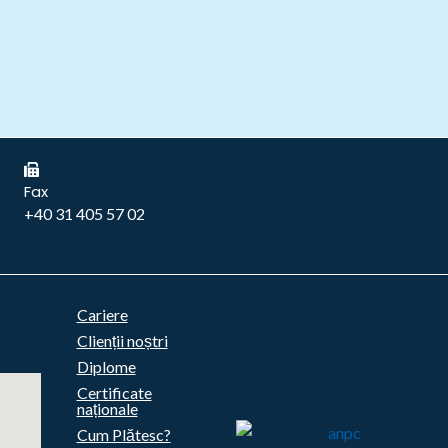
Fax
+40 31 405 57 02
Cariere
Clienții noștri
Diplome
Certificate
naționale
Cum Plătesc?