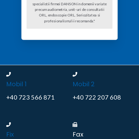
specialistii firmei DANSON in domenii variate
precum audiometria, unit-uri de consultatii
ORL, endoscopie ORL. Seriozitatea si
profesionalismul ii recomanda."
Mobil 1
Mobil 2
+40 723 566 871
+40 722 207 608
Fix
Fax