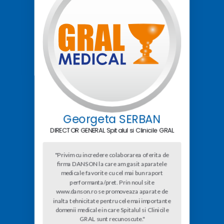
Georgeta SERBAN
DIRECTOR GENERAL Spitalul si Clinicile GRAL
"Privim cu incredere colaborarea oferita de
firma DANSON la care am gasit aparatele
medicale favorite cu cel mai bun raport
performanta/pret. Prin noul site
www.danson.ro se promoveaza aparate de
inalta tehnicitate pentru cele mai importante
domenii medicale in care Spitalul si Clinicile
GRAL sunt recunoscute."