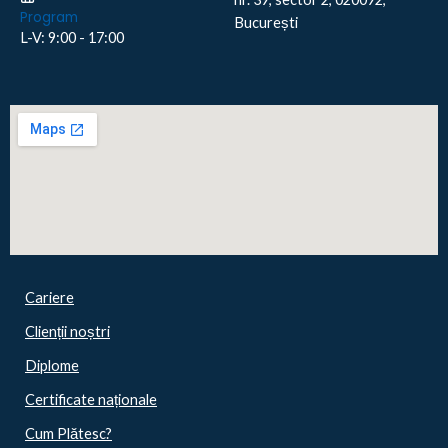
Program
București
L-V: 9:00 - 17:00
Cariere
Clienții noștri
Diplome
Certificate naționale
Cum Plătesc?