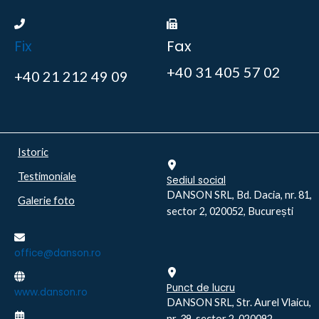
Fix
Fax
+40 31 405 57 02
+40 21 212 49 09
Istoric
Testimoniale
Sediul social
DANSON SRL, Bd. Dacia, nr. 81,
Galerie foto
sector 2, 020052, București
office@danson.ro
Punct de lucru
www.danson.ro
DANSON SRL, Str. Aurel Vlaicu,
nr. 39, sector 2, 020092,