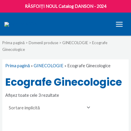
RĂSFOIȚI NOUL Catalog DANSON - 2024
MAI
MEN
Prima pagină
>
Domenii produse
>
GINECOLOGIE
> Ecografe
Ginecologice
Prima pagină
»
GINECOLOGIE
»
Ecografe Ginecologice
Ecografe Ginecologice
Afișez toate cele 3 rezultate