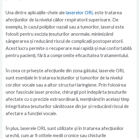
Una dintre aplicațiile-cheie ale
laserelor ORL
este tratarea
afecțiunilor de la nivelul căilor respiratorii superioare. De
exemplu, în cazul polipilor nazali sau a tumorilor, laserul este
folosit pentru excizia țesuturilor anormale, minimizând
sângerarea și reducând riscul de complicații postoperatorii.
Acest lucru permite o recuperare mai rapidă și mai confortabilă
pentru pacienți, fără a compromite eficacitatea tratamentului.
În ceea ce privește afecțiunile din zona gâtului, laserele ORL
sunt esențiale în tratarea leziunilor și tumorilor de la nivelul
corzilor vocale sau a altor structuri laringiene. Prin folosirea
unor fascicule laser precise, chirurgii pot îndepărta țesuturile
afectate cu o precizie extraordinară, menținând în același timp
integritatea țesuturilor sănătoase din jur și reducând riscul de
afectare a funcției vocale.
În plus, laserele ORL sunt utilizate și în tratarea afecțiunilor
urechii, cum ar fi otitele medii cronice sau chisturile