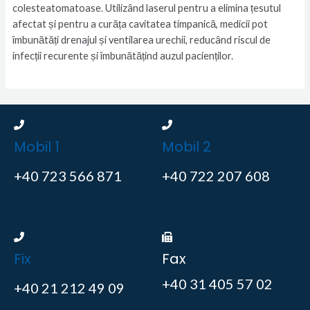
colesteatomatoase. Utilizând laserul pentru a elimina țesutul
afectat și pentru a curăța cavitatea timpanică, medicii pot
îmbunătăți drenajul și ventilarea urechii, reducând riscul de
infecții recurente și îmbunătățind auzul pacienților.
Mobil 1
Mobil 2
+40 723 566 871
+40 722 207 608
Fix
Fax
+40 31 405 57 02
+40 21 212 49 09