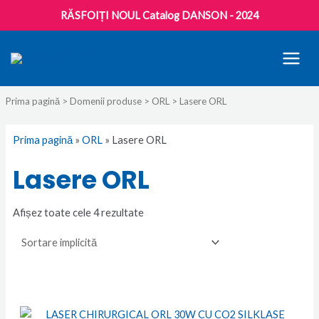
RĂSFOIȚI NOUL Catalog DANSON - 2024
MAI
MEN
Prima pagină
>
Domenii produse
>
ORL
> Lasere ORL
Prima pagină
»
ORL
»
Lasere ORL
Lasere ORL
Afișez toate cele 4 rezultate