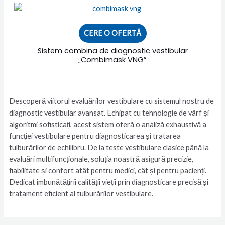
CERE O OFERTĂ
Sistem combina de diagnostic vestibular
„Combimask VNG”
Descoperă viitorul evaluărilor vestibulare cu sistemul nostru de
diagnostic vestibular avansat. Echipat cu tehnologie de vârf și
algoritmi sofisticați, acest sistem oferă o analiză exhaustivă a
funcției vestibulare pentru diagnosticarea și tratarea
tulburărilor de echilibru. De la teste vestibulare clasice până la
evaluări multifuncționale, soluția noastră asigură precizie,
fiabilitate și confort atât pentru medici, cât și pentru pacienți.
Dedicat îmbunătățirii calității vieții prin diagnosticare precisă și
tratament eficient al tulburărilor vestibulare.