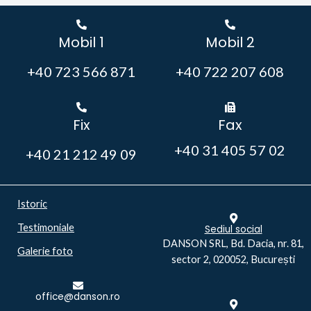
Mobil 1
Mobil 2
+40 723 566 871
+40 722 207 608
Fix
Fax
+40 31 405 57 02
+40 21 212 49 09
Istoric
Testimoniale
Sediul social
DANSON SRL, Bd. Dacia, nr. 81,
Galerie foto
sector 2, 020052, București
office@danson.ro