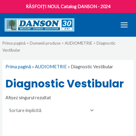
RĂSFOIȚI NOUL Catalog DANSON - 2024
MAI
MEN
Prima pagină
>
Domenii produse
>
AUDIOMETRIE
> Diagnostic
Vestibular
Prima pagină
»
AUDIOMETRIE
»
Diagnostic Vestibular
Diagnostic Vestibular
Afișez singurul rezultat