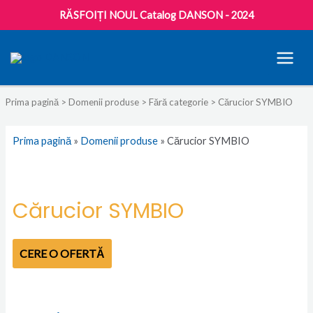
RĂSFOIȚI NOUL Catalog DANSON - 2024
MAI
MEN
Prima pagină
>
Domenii produse
>
Fără categorie
> Cărucior SYMBIO
Prima pagină
»
Domenii produse
»
Cărucior SYMBIO
Cărucior SYMBIO
CERE O OFERTĂ