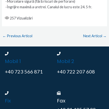
-Morcelare sigură (fără riscuri de perforare)
-Îngrijire maximă a uretrei. Canalul de lucru este 24. 5 fr.
257
Vizualizări
←
Previous Articol
Next Articol
→
Mobil 1
Mobil 2
+40 723 566 871
+40 722 207 608
Fix
Fax