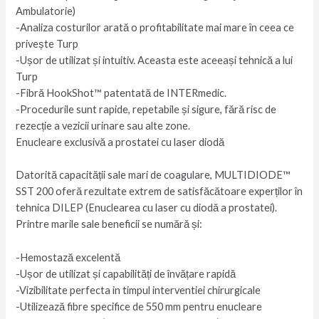
Ambulatorie)
-Analiza costurilor arată o profitabilitate mai mare în ceea ce
privește Turp
-Ușor de utilizat și intuitiv. Aceasta este aceeași tehnică a lui
Turp
-Fibră HookShot™ patentată de INTERmedic.
-Procedurile sunt rapide, repetabile și sigure, fără risc de
rezecție a vezicii urinare sau alte zone.
Enucleare exclusivă a prostatei cu laser diodă
Datorită capacității sale mari de coagulare, MULTIDIODE™
SST 200 oferă rezultate extrem de satisfăcătoare experților în
tehnica DILEP (Enuclearea cu laser cu diodă a prostatei).
Printre marile sale beneficii se numără și:
-Hemostază excelentă
-Ușor de utilizat și capabilități de învățare rapidă
-Vizibilitate perfecta in timpul interventiei chirurgicale
-Utilizează fibre specifice de 550 mm pentru enucleare