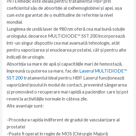
INTERmedic este ideală pentru tratamentul HBP prin
coeficientul său de absorbție al oxihemoglobinei și apei, așa
cum este garantat de o multitudine de referințe la nivel
mondial.
Lungimea de undă laser de 980 nm oferă cea mai bună soluție
urologului, deoarece MULTIDIODE™ SST 200 încorporează
într-un singur dispozitiv cea mai avansată tehnologie, atât
pentru vaporizarea și enuclearea prostatei, cât și pentru alte
indicații de urologie.
Absorbția sa mare de apă și capacitățile mari de hemostază,
împreună cu puterea sa mare, fac din
Laserul MULTIDIODE™
SST 200
tratamentul ideal pentru HBP. Laserul funcționează
vaporizând țesutul în modul de contact, prevenind sângerarea
și promovând o recuperare mai rapidă a pacienților care își pot
reveni la activitățile normale în câteva zile.
Alte avantaje sunt:
-Procedura rapida indiferent de gradul de vascularizare al
prostatei
-Poate fi operat în regim de MOS (Chirurgie Majoră