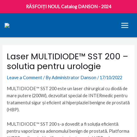
RĂSFOIȚI NOUL Catalog DANSON - 2024
MAI
MEN
Post
navigation
Laser MULTIDIODE™ SST 200 –
solutia pentru urologie
Leave a Comment
/ By
Administrator Danson
/
17/10/2022
MULTIDIODE™ SST 200 este un laser chirurgical cu diodă de
mare putere (200W), dezvoltat special de INTERmedic pentru
tratamentul sigur și eficient al hiperplaziei benigne de prostată
(HBP).
MULTIDIODE™ SST 200 s-a dovedit a fi soluția eficientă
pentru vaporizarea adenomului benign de prostată. Platforma