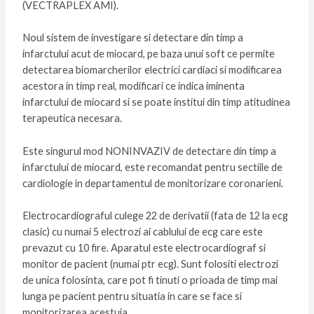
(VECTRAPLEX AMI).
Noul sistem de investigare si detectare din timp a
infarctului acut de miocard, pe baza unui soft ce permite
detectarea biomarcherilor electrici cardiaci si modificarea
acestora in timp real, modificari ce indica iminenta
infarctului de miocard si se poate institui din timp atitudinea
terapeutica necesara.
Este singurul mod NONINVAZIV de detectare din timp a
infarctului de miocard, este recomandat pentru sectiile de
cardiologie in departamentul de monitorizare coronarieni.
Electrocardiograful culege 22 de derivatii (fata de 12 la ecg
clasic) cu numai 5 electrozi ai cablului de ecg care este
prevazut cu 10 fire. Aparatul este electrocardiograf si
monitor de pacient (numai ptr ecg). Sunt folositi electrozi
de unica folosinta, care pot fi tinuti o prioada de timp mai
lunga pe pacient pentru situatia in care se face si
monitorizarea acestuia.