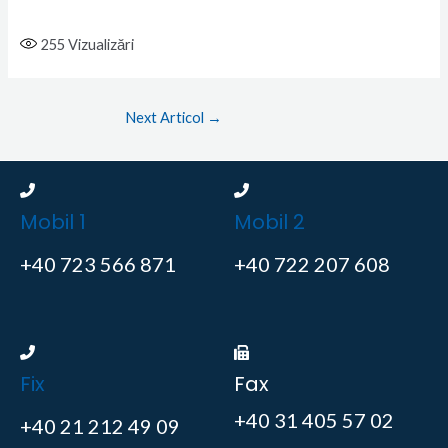
255
Vizualizări
Next Articol
→
Mobil 1
Mobil 2
+40 723 566 871
+40 722 207 608
Fix
Fax
+40 31 405 57 02
+40 21 212 49 09