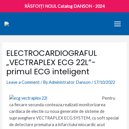
RĂSFOIȚI NOUL Catalog DANSON - 2024
MAI
MEN
Post
navigation
ELECTROCARDIOGRAFUL
„VECTRAPLEX ECG 22L”-
primul ECG inteligent
Leave a Comment
/ By
Administrator Danson
/
17/10/2022
Pentru
ca fiecare secunda conteaza,realizati monitorizarea
cardiaca de electie cu noua generatie de sisteme de
supraveghere VECTRAPLEX ECG SYSTEM, cu soft special
de detectare prematura a infarctului miocardic acut