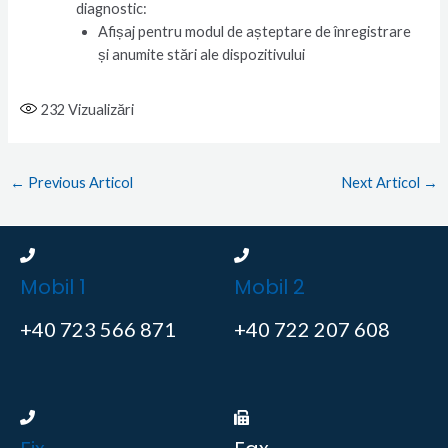
diagnostic:
Afișaj pentru modul de așteptare de înregistrare
și anumite stări ale dispozitivului
232
Vizualizări
←
Previous Articol
Next Articol
→
Mobil 1
Mobil 2
+40 723 566 871
+40 722 207 608