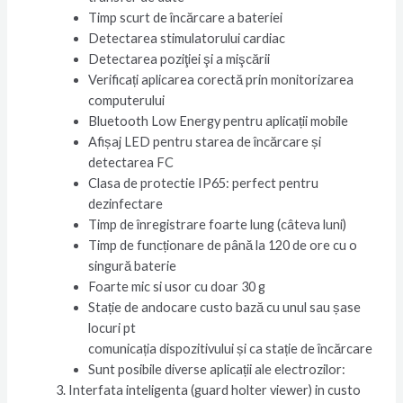
Timp scurt de încărcare a bateriei
Detectarea stimulatorului cardiac
Detectarea poziţiei şi a mişcării
Verificați aplicarea corectă prin monitorizarea
computerului
Bluetooth Low Energy pentru aplicații mobile
Afișaj LED pentru starea de încărcare și
detectarea FC
Clasa de protectie IP65: perfect pentru
dezinfectare
Timp de înregistrare foarte lung (câteva luni)
Timp de funcționare de până la 120 de ore cu o
singură baterie
Foarte mic si usor cu doar 30 g
Stație de andocare custo bază cu unul sau șase
locuri pt
comunicația dispozitivului și ca stație de încărcare
Sunt posibile diverse aplicații ale electrozilor:
Interfata inteligenta (guard holter viewer) in custo