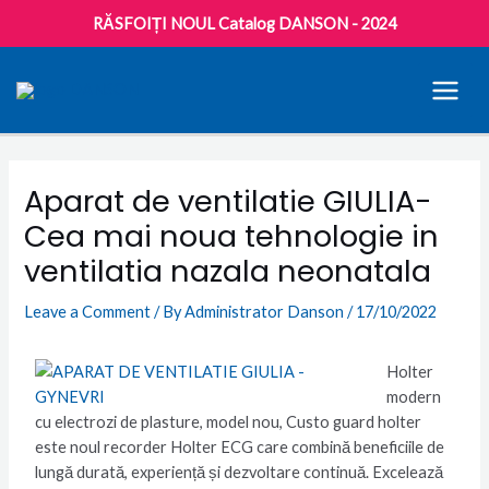
RĂSFOIȚI NOUL Catalog DANSON - 2024
MAI
MEN
Post
navigation
Aparat de ventilatie GIULIA-
Cea mai noua tehnologie in
ventilatia nazala neonatala
Leave a Comment
/ By
Administrator Danson
/
17/10/2022
Holter
modern
cu electrozi de plasture, model nou, Custo guard holter
este noul recorder Holter ECG care combină beneficiile de
lungă durată, experiență și dezvoltare continuă. Excelează